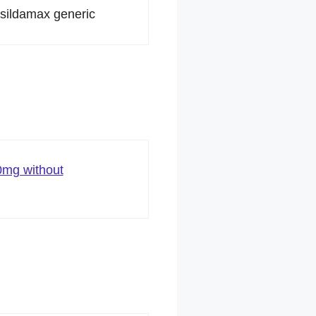
sildamax generic
0mg without