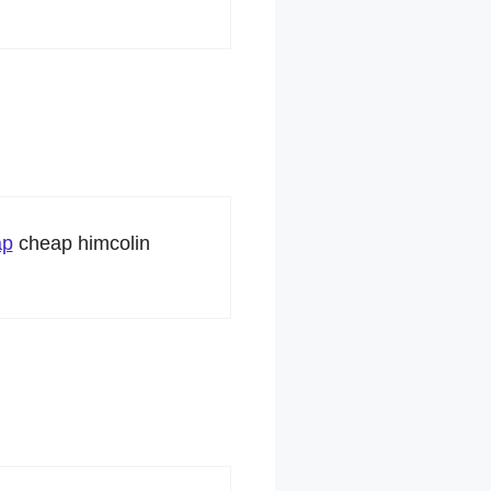
ap
cheap himcolin