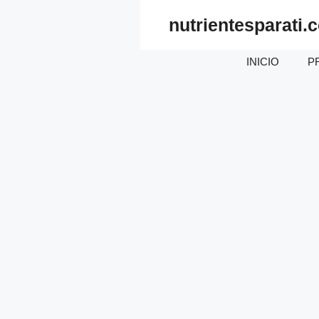
Saltar
nutrientesparati.
al
contenido
INICIO
P