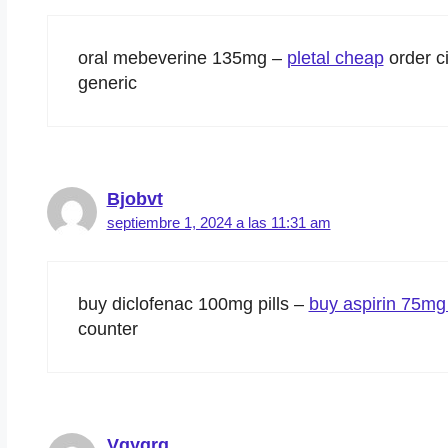
oral mebeverine 135mg –
pletal cheap
order c
generic
Bjobvt
septiembre 1, 2024 a las 11:31 am
buy diclofenac 100mg pills –
buy aspirin 75mg
counter
Vgyqrq