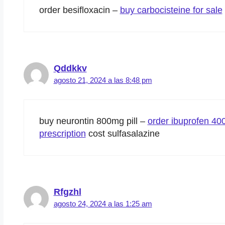
order besifloxacin –
buy carbocisteine for sale
Qddkkv
agosto 21, 2024 a las 8:48 pm
buy neurontin 800mg pill –
order ibuprofen 40
prescription
cost sulfasalazine
Rfgzhl
agosto 24, 2024 a las 1:25 am