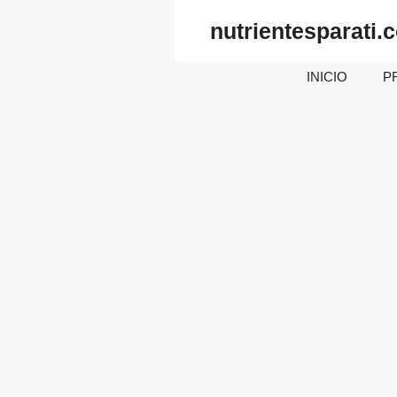
Saltar
nutrientesparati.
al
contenido
INICIO
P