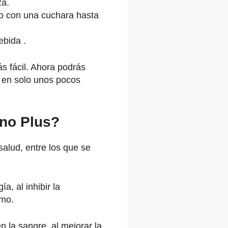
za.
o con una cuchara hasta
ebida .
s fácil. Ahora podrás
e en solo unos pocos
ino Plus?
salud, entre los que se
, al inhibir la
smo.
en la sangre, al mejorar la